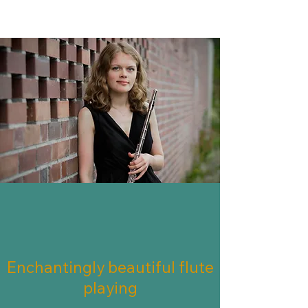
MERET LOUISA VOGEL
Enchantingly beautiful flute
playing