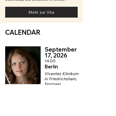
Mehr zur Vita
CALENDAR
September
17, 2026
14:00
Berlin
Vivantes Klinikum
in Friedrichshain,
Festsaal
Duo-Recital
LIVE MUSIC NOW
Konzert (not public)